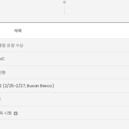
제목
통령 표창 수상
oC
 전환
2 (2/25~2/27, Busan Bexco)
창
육 시행
