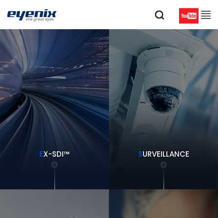
E
X-SDI™
S
URVEILLANCE
more
more