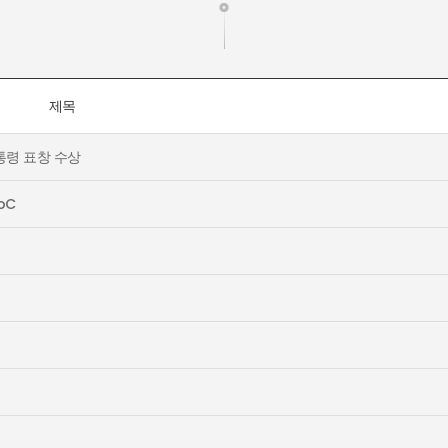
제목
통령 표창 수상
oC