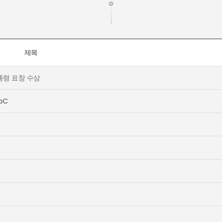
제목
통령 표창 수상
oC