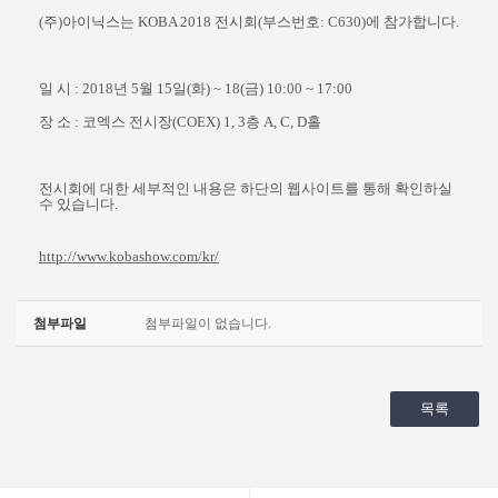
(
주
)
아이닉스는
KOBA 2018
전시회
(
부스번호
:
C630
)
에 참가합니다
.
일 시
: 2018
년
5
월
15
일
(
화
) ~ 18(
금
) 10:00 ~ 17:00
장 소
:
코엑스 전시장
(COEX) 1, 3
층
A, C, D
홀
전시회에 대한 세부적인 내용은 하단의 웹사이트를 통해 확인하실
수 있습니다
.
http://www.kobashow.com/kr/
첨부파일
첨부파일이 없습니다.
목록