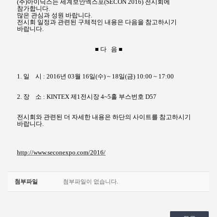
(
주
)
아이닉스는 세계보안엑스포(SECON 2016)
전시회에
참가합니다
.
많은 관심과 성원 바랍니다
.
전시회 일정과 관련된 구체적인 내용은 다음을 참고하시기
바랍니다
.
■
다
음
■
1.
일
시
: 2016
년
03
월
16
일
(수
) ~ 18
일
(금
) 10:00 ~ 17:00
2.
장
소
: KINTEX 제1전시장 4~5홀 부스번호 D57
전시회와 관련된 더 자세한 내용은 하단의 사이트를 참고하시기
바랍니다
.
http://www.seconexpo.com/2016/
첨부파일
첨부파일이 없습니다.