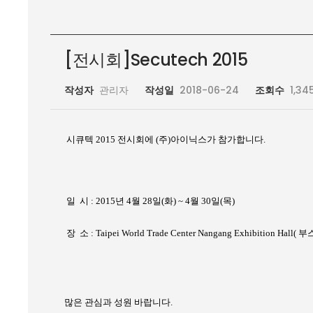
[전시회]Secutech 2015
작성자
관리자
작성일
2018-06-24
조회수
1,34
시큐텍
2015
전시회에
(
주
)
아이닉스가 참가합니다
.
일
시
: 2015
년
4
월
28
일
(
화
) ~ 4
월
30
일
(
목
)
장
소
: Taipei World Trade Center Nangang Exhibition Hall(
부
많은 관심과 성원 바랍니다.