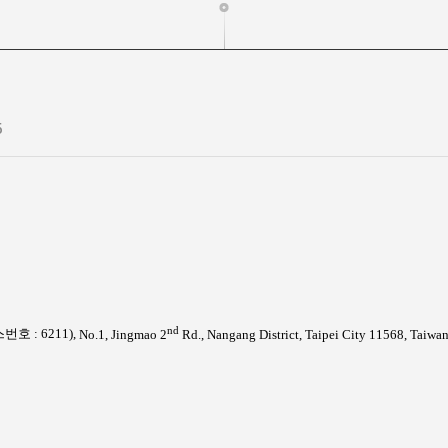
5
nd
스번호
: 6211)
,
No.1, Jingmao 2
Rd., Nangang District, Taipei City 11568, Taiwa