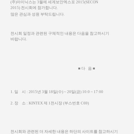
(
주
)
아이닉스는
3
월에 세계보안엑스포
2015(SECON
2015)
전시회에 참가합니다
.
많은 관심과 성원 부탁드립니다
.
전시회 일정과 관련된 구체적인 내용은 다음을 참고하시기
바랍니다
.
■
다
음
■
1.
일
시
: 2015
년
3
월
18
일
(
수
) ~ 20
일
(
금
) 10:0 ~ 17:00
2.
장
소
: KINTEX
제
1
전시장 (부스번호 C69)
전시회와 관련된 더 자세한 내용은 하단의 사이트를 참고하시기