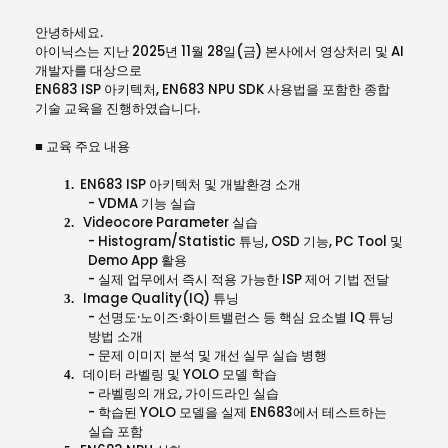
안녕하세요.
아이닉스는 지난
2025년 11월 28일(금)
본사에서 영상처리 및 AI
개발자를 대상으로
EN683 ISP 아키텍처,
EN683 NPU SDK 사용법
을 포함한 종합
기술 교육을 진행하였습니다.
■ 교육 주요 내용
EN683 ISP
아키텍처 및 개발환경 소개
1.
- VDMA
기능 실습
Videocore Parameter
실습
2.
- Histogram/Statistic
튜닝
, OSD
기능
, PC Tool
및
Demo App
활용
-
실제 업무에서 즉시 적용 가능한
ISP
제어 기법 전달
Image Quality(IQ)
튜닝
3.
-
선명도
·
노이즈
·
화이트밸런스 등 핵심 요소별
IQ
튜닝
방법 소개
-
문제 이미지 분석 및 개선 실무 실습 병행
데이터 라벨링 및
YOLO
모델 학습
4.
-
라벨링의 개요
,
가이드라인 실습
-
학습된
YOLO
모델을 실제
EN683
에서 테스트하는
실습 포함