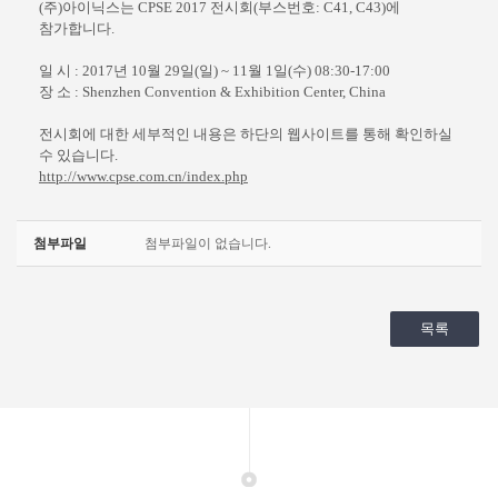
(
주
)
아이닉스는
CPSE 2017
전시회
(
부스번호
: C41, C43)
에
참가합니다
.
일 시
: 2017
년
10
월
29
일
(
일
) ~ 11
월
1
일
(
수
) 08:30-17:00
장 소
: Shenzhen Convention & Exhibition Center, China
전시회에 대한 세부적인 내용은 하단의 웹사이트를 통해 확인하실
수 있습니다
.
http://www.cpse.com.cn/index.php
첨부파일
첨부파일이 없습니다.
목록