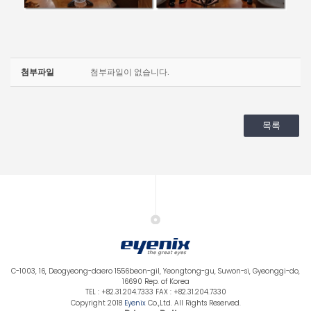
첨부파일
첨부파일이 없습니다.
목록
C-1003, 16, Deogyeong-daero 1556beon-gil, Yeongtong-gu, Suwon-si, Gyeonggi-do,
16690 Rep. of Korea
TEL : +82.31.204.7333 FAX : +82.31.204.7330
Copyright 2018
Eyenix
Co.,Ltd. All Rights Reserved.