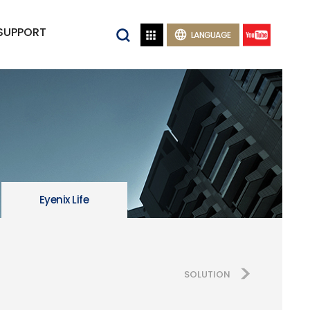
SUPPORT


LANGUAGE
Eyenix Life
SOLUTION