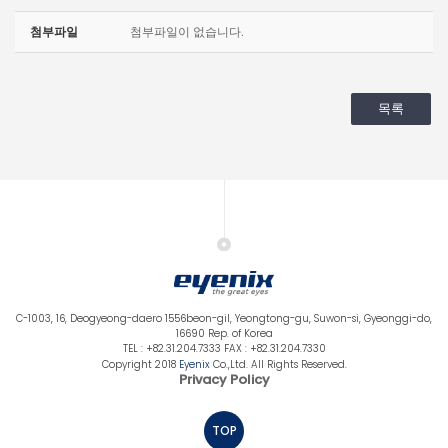
첨부파일
첨부파일이 없습니다.
목록
C-1003, 16, Deogyeong-daero 1556beon-gil, Yeongtong-gu, Suwon-si, Gyeonggi-do,
16690 Rep. of Korea
TEL : +82.31.204.7333 FAX : +82.31.204.7330
Copyright 2018
Eyenix
Co.,Ltd. All Rights Reserved.
Privacy Policy
TOP