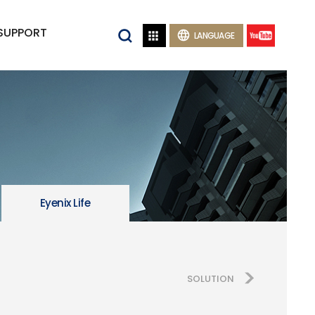
SUPPORT


LANGUAGE
Eyenix Life
SOLUTION